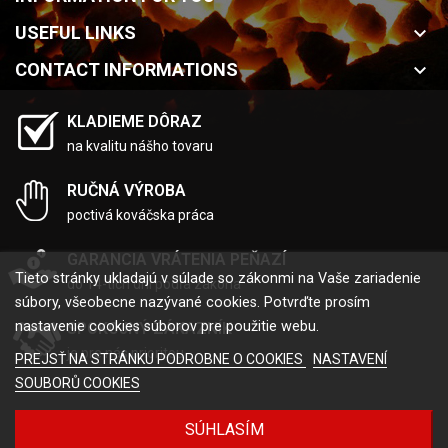
USEFUL LINKS
keyboard_arrow_down
CONTACT INFORMATIONS
keyboard_arrow_down
KLADIEME DÔRAZ
na kvalitu nášho tovaru
RUČNÁ VÝROBA
poctivá kováčska práca
GARANCIA VRÁTENIA PEŇAZÍ
Tieto stránky ukladajú v súlade so zákonmi na Vaše zariadenie
do 14-tich dní podľa zákona
súbory, všeobecne nazývané cookies. Potvrďte prosím
nastavenie cookies súborov pre použitie webu.
SPOKOJNÝ ZÁKAZNÍK
je pre nás prioritou
PREJSŤ NA STRÁNKU PODROBNE O COOKIES
NASTAVENÍ
SOUBORŮ COOKIES
Created by
Tvorba eshopu
SÚHLASÍM