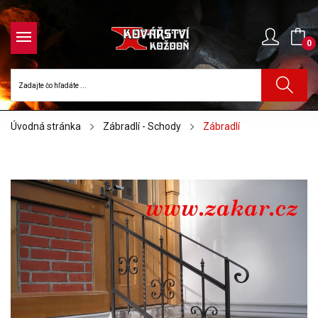
0
Úvodná stránka
Zábradlí - Schody
Zábradlí