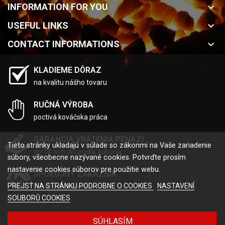
INFORMATION FOR YOU
keyboard_arrow_down
USEFUL LINKS
keyboard_arrow_down
CONTACT INFORMATIONS
keyboard_arrow_down
KLADIEME DÔRAZ
na kvalitu nášho tovaru
RUČNÁ VÝROBA
poctivá kováčska práca
GARANCIA VRÁTENIA PEŇAZÍ
Tieto stránky ukladajú v súlade so zákonmi na Vaše zariadenie
do 14-tich dní podľa zákona
súbory, všeobecne nazývané cookies. Potvrďte prosím
nastavenie cookies súborov pre použitie webu.
SPOKOJNÝ ZÁKAZNÍK
PREJSŤ NA STRÁNKU PODROBNE O COOKIES
NASTAVENÍ
je pre nás prioritou
SOUBORŮ COOKIES
SÚHLASÍM
Created by
Tvorba eshopu