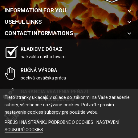
INFORMATION FOR YOU
keyboard_arrow_down
USEFUL LINKS
keyboard_arrow_down
CONTACT INFORMATIONS
keyboard_arrow_down
KLADIEME DÔRAZ
na kvalitu nášho tovaru
RUČNÁ VÝROBA
poctivá kováčska práca
GARANCIA VRÁTENIA PEŇAZÍ
Tieto stránky ukladajú v súlade so zákonmi na Vaše zariadenie
do 14-tich dní podľa zákona
súbory, všeobecne nazývané cookies. Potvrďte prosím
nastavenie cookies súborov pre použitie webu.
SPOKOJNÝ ZÁKAZNÍK
je pre nás prioritou
PREJSŤ NA STRÁNKU PODROBNE O COOKIES
NASTAVENÍ
SOUBORŮ COOKIES