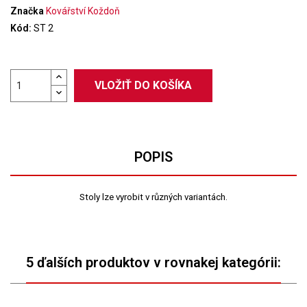
Značka
Kovářství Koždoň
Kód:
ST 2
VLOŽIŤ DO KOŠÍKA
POPIS
Stoly lze vyrobit v různých variantách.
5 ďalších produktov v rovnakej kategórii: