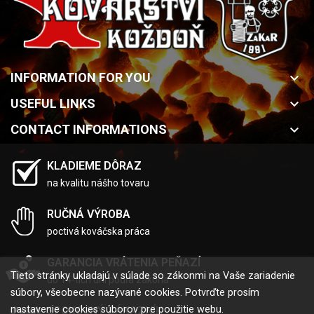
INFORMATION FOR YOU
keyboard_arrow_down
USEFUL LINKS
keyboard_arrow_down
CONTACT INFORMATIONS
keyboard_arrow_down
KLADIEME DÔRAZ
na kvalitu nášho tovaru
RUČNÁ VÝROBA
poctivá kováčska práca
GARANCIA VRÁTENIA PEŇAZÍ
Tieto stránky ukladajú v súlade so zákonmi na Vaše zariadenie
do 14-tich dní podľa zákona
súbory, všeobecne nazývané cookies. Potvrďte prosím
nastavenie cookies súborov pre použitie webu.
SPOKOJNÝ ZÁKAZNÍK