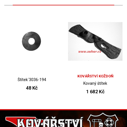
KOVÁŘSTVÍ KOŽDOŇ
Štítek´3036-194
Kovaný štítek
48 Kč
1 682 Kč