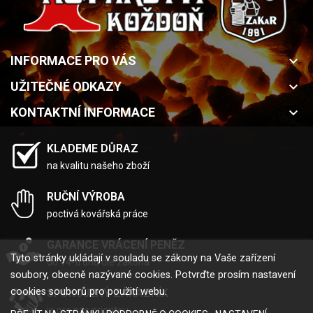
INFORMACE PRO VÁS
keyboard_arrow_down
UŽITEČNÉ ODKAZY
keyboard_arrow_down
KONTAKTNÍ INFORMACE
keyboard_arrow_down
KLADEME DŮRAZ
na kvalitu našeho zboží
RUČNÍ VÝROBA
poctivá kovářská práce
GARANCE VRÁCENÍ PENĚZ
Tyto stránky ukládají v souladu se zákony na Vaše zařízení
do 14-ti dnů dle zákona
soubory, obecně nazývané cookies. Potvrďte prosím nastavení
cookies souborů pro použití webu.
SPOKOJENÝ ZÁKAZNÍK
je pro nás prioritou