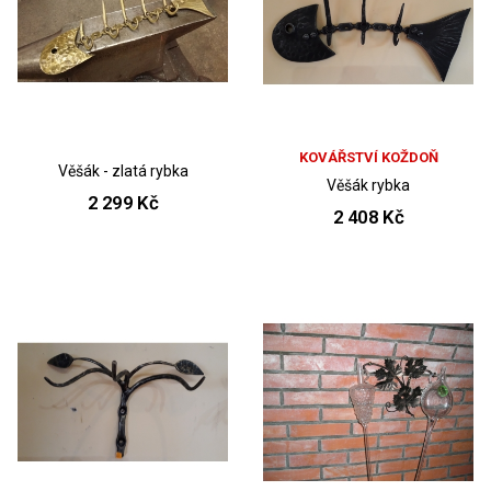
KOVÁŘSTVÍ KOŽDOŇ
Věšák - zlatá rybka
Věšák rybka
2 299 Kč
2 408 Kč