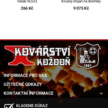
Věšák VES23
Kovaný stojan na deštníky
266 Kč
9 075 Kč
INFORMACE PRO VÁS
keyboard_arrow_down
UŽITEČNÉ ODKAZY
keyboard_arrow_down
KONTAKTNÍ INFORMACE
keyboard_arrow_down
KLADEME DŮRAZ