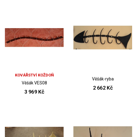
KOVÁŘSTVÍ KOŽDOŇ
Věšák-ryba
Věšák VES08
2 662 Kč
3 969 Kč