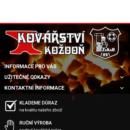
INFORMACE PRO VÁS
keyboard_arrow_down
UŽITEČNÉ ODKAZY
keyboard_arrow_down
KONTAKTNÍ INFORMACE
keyboard_arrow_down
KLADEME DŮRAZ
na kvalitu našeho zboží
RUČNÍ VÝROBA