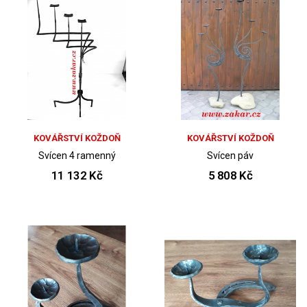
KOVÁŘSTVÍ KOŽDOŇ
KOVÁŘSTVÍ KOŽDOŇ
Svícen 4 ramenný
Svícen páv
11 132 Kč
5 808 Kč