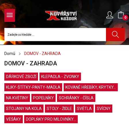
0
Domů
DOMOV - ZAHRADA
DOMOV - ZAHRADA
DÁRKOVÉ ZBOŽÍ
KLEPADLA - ZVONKY
KLIKY-ŠTÍTKY-PANTY-MADLA
KOVANÉ HŘEBÍKY, KRYTKY...
NA KVĚTINY
POPELNÍKY
SCHRÁNKY - ČÍSLA
STOJANY NA KOLA
STOLY - ŽIDLE
SVĚTLA
SVÍCNY
VĚŠÁKY
DOPLŇKY PRO MILOVNÍKY...