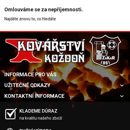
Omlouváme se za nepříjemnosti.
Najděte znovu to, co hledáte
INFORMACE PRO VÁS
keyboard_arrow_down
UŽITEČNÉ ODKAZY
keyboard_arrow_down
KONTAKTNÍ INFORMACE
keyboard_arrow_down
KLADEME DŮRAZ
na kvalitu našeho zboží