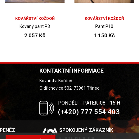
KOVÁŘSTVÍ KOŽDOŇ
KOVÁŘSTVÍ KOŽDOŇ
Kovaný pant P3
Pant P10
2 057 Kč
1 150 Kč
KONTAKTNÍ INFORMACE
Kovářství Kořdoň
Oldřichovice 502, 73961 Třinec
PONDĚLÍ - PÁTEK: 08 - 16 H
(+420) 777 554 403
 PENĚZ
SPOKOJENÝ ZÁKAZNÍK
je pro nás prioritou