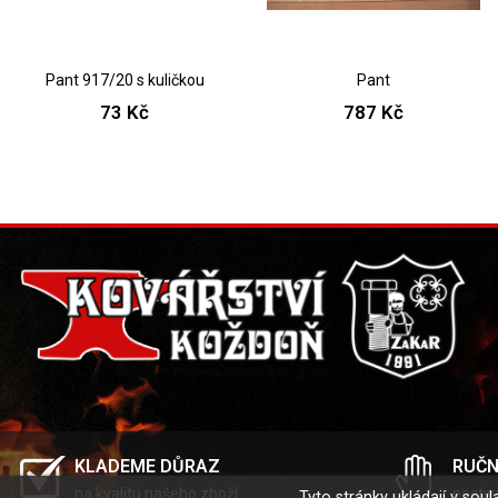
Pant 917/20 s kuličkou
Pant
73 Kč
787 Kč
KLADEME DŮRAZ
RUČN
na kvalitu našeho zboží
poctiv
Tyto stránky ukládají v so