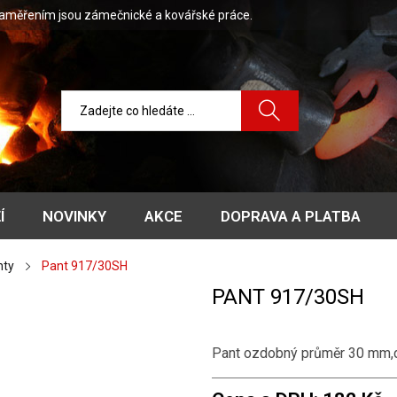
zaměřením jsou zámečnické a kovářské práce.
Í
NOVINKY
AKCE
DOPRAVA A PLATBA
nty
Pant 917/30SH
PANT 917/30SH
Pant ozdobný průměr 30 mm,