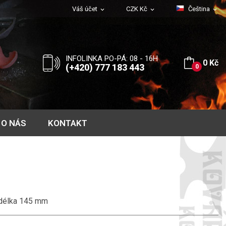
Váš účet
CZK Kč
Čeština
expand_more
expand_more
expand_more
INFOLINKA PO-PÁ: 08 - 16H
0 Kč
(+420) 777 183 443
0
O NÁS
KONTAKT
délka 145 mm