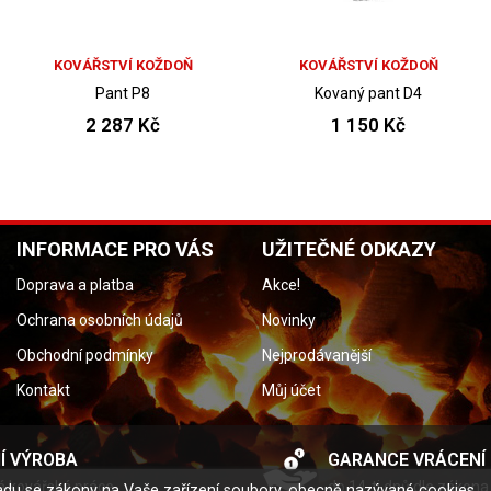
KOVÁŘSTVÍ KOŽDOŇ
KOVÁŘSTVÍ KOŽDOŇ
Pant P8
Kovaný pant D4
2 287 Kč
1 150 Kč
INFORMACE PRO VÁS
UŽITEČNÉ ODKAZY
Doprava a platba
Akce!
Ochrana osobních údajů
Novinky
Obchodní podmínky
Nejprodávanější
Kontakt
Můj účet
Í VÝROBA
GARANCE VRÁCENÍ
á kovářská práce
do 14-ti dnů dle zákona
uladu se zákony na Vaše zařízení soubory, obecně nazývané cookies.