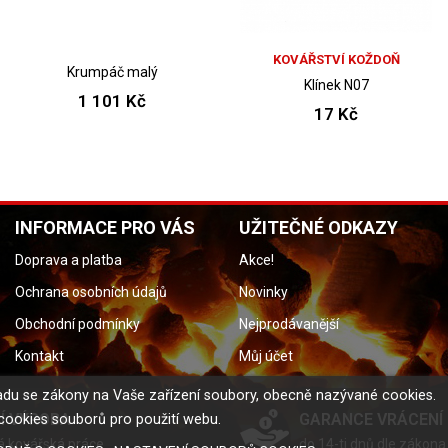
KOVÁŘSTVÍ KOŽDOŇ
Krumpáč malý
Klínek N07
1 101 Kč
17 Kč
INFORMACE PRO VÁS
UŽITEČNÉ ODKAZY
Doprava a platba
Akce!
Ochrana osobních údajů
Novinky
Obchodní podmínky
Nejprodávanější
Kontakt
Můj účet
uladu se zákony na Vaše zařízení soubory, obecně nazývané cookies.
Í VÝROBA
GARANCE VRÁCENÍ
cookies souborů pro použití webu.
á kovářská práce
do 14-ti dnů dle zákona