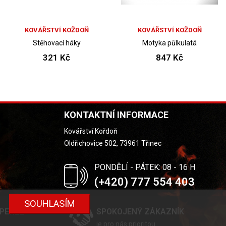
KOVÁŘSTVÍ KOŽDOŇ
KOVÁŘSTVÍ KOŽDOŇ
Stěhovací háky
Motyka půlkulatá
321 Kč
847 Kč
KONTAKTNÍ INFORMACE
Kovářství Kořdoň
Oldřichovice 502, 73961 Třinec
PONDĚLÍ - PÁTEK: 08 - 16 H
(+420) 777 554 403
SOUHLASÍM
 PENĚZ
SPOKOJENÝ ZÁKAZNÍK
je pro nás prioritou