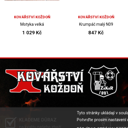
KOVÁŘSTVÍ KOŽDOŇ
KOVÁŘSTVÍ KOŽDOŇ
Motyka velká
Krumpáč malý N09
1 029 Kč
847 Kč
Tyto stránky ukládají v so
KLADEME DŮRAZ
RUČN
Potvrďte prosím nastavení 
na kvalitu našeho zboží
poctiv