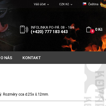
Váš účet
CZK Kč
Čeština
expand_more
expand_more
expand_more
INFOLINKA PO-PÁ: 08 - 16H
0 Kč
(+420) 777 183 443
0
O NÁS
KONTAKT
lý. Rozměry cca d.25x š.12mm.