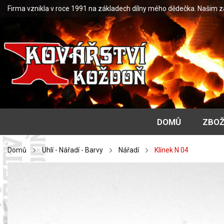
Firma vznikla v roce 1991 na základech dílny mého dědečka. Našim 
DOMŮ
ZBOŽ
Domů
Uhlí - Nářadí - Barvy
Nářadí
Klínek N 04